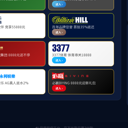
构设置
学院党建
新闻公告
师资队伍
学科建设
人才培
9728太阳集团首页工程与地理学部
2
申请
—考核
（第二批）初审通过
发布日期：2026-05-21 点击量：
0
一条：
太阳成集团tyc41183大疆机场采购项目成交公示
一条：
9728太阳集团首页土木与水利工程工作站采购项目成交公示