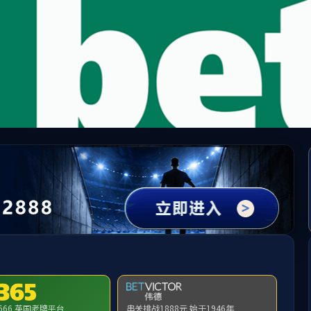
中国·tyc41183太阳成集团(股份)有限公司-Official website